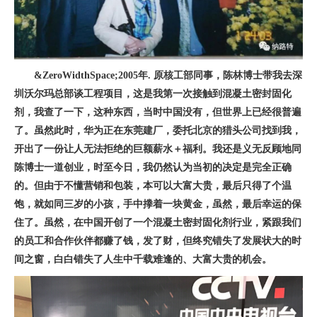
&ZeroWidthSpace;2005年. 原核工部同事，陈林博士带我去深
圳沃尔玛总部谈工程项目，这是我第一次接触到混凝土密封固化
剂，我查了一下，这种东西，当时中国没有，但世界上已经很普遍
了。虽然此时，华为正在东莞建厂，委托北京的猎头公司找到我，
开出了一份让人无法拒绝的巨额薪水＋福利。我还是义无反顾地同
陈博士一道创业，时至今日，我仍然认为当初的决定是完全正确
的。但由于不懂营销和包装，本可以大富大贵，最后只得了个温
饱，就如同三岁的小孩，手中搼着一块黄金，虽然，最后幸运的保
住了。虽然，在中国开创了一个混凝土密封固化剂行业，紧跟我们
的员工和合作伙伴都赚了钱，发了财，但终究错失了发展状大的时
间之窗，白白错失了人生中千载难逢的、大富大贵的机会。