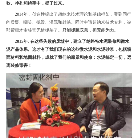
败、挣扎和绝望中，挺了过来。
2014年
，创造性提出了超纳米技术理论和基础框架，受到同行
的质疑、嘲笑
、
抵毁
、
漫骂和封杀。同时申请超纳米技术专利，被
那帮庸才审核官无情扼杀了。
只能扼腕叹息
，
但无能为力
。
2015年. 在这些失败的废墟中，建立了纳路特水泥装修和微水
泥产品体系。这才有了我们现在的这些微水泥和水泥砂浆，包括墙
面材料和地面材料，成就了我们的愿景和使命：水泥搞定一切，远
离装修毒害！