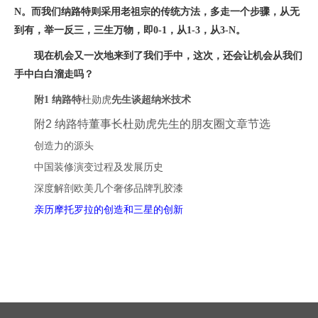
N。而我们纳路特则采用老祖宗的传统方法，多走一个步骤，从无
到有，举一反三，三生万物，即0-1，从1-3，从3-N。
现在机会又一次地来到了我们手中，这次，还会让机会从我们
手中白白溜走吗？
附1 纳路特
杜勋虎
先生谈超纳米技术
附2 纳路特董事长
杜勋虎
先生的朋友圈文章节选
创造力的源头
中国装修演变过程及发展历史
深度解剖欧美几个奢侈品牌乳胶漆
亲历摩托罗拉的创造和三星的创新