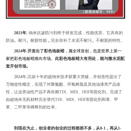
2021年.
纳米抗渗防污
剂
终于研发完成，性能优异。它具有的
防油
、
耐污
、
耐脏性能
，
完全弥补了水泥不耐污
、
不耐脏的特性。
2024年.开发出了彩色地板蜡
，属全球首创，也是世界上第一
家把彩色地板蜡推向市场。
此彩色地板蜡大有用处
，
能与微水泥配
套开创市场
。
2024
年
.
沉寂十年的超纳米技术获重大突破
，并
创造性提出了
万物改性概念，实现了对聚氨酯、环氧树脂及其他油漆类产品改
性，让这类油性产品不再依赖TDI、MDI、HDI等固化剂。完成了
由超纳米无机材料完全替代TDI、MDI、HDI等固化剂和苯、甲
苯、二甲苯等稀释剂的壮举。
到现在为止，创业者的创业的过程都差不多，从0-1，再从1-