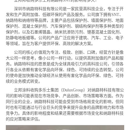
立邦邦收购多乐士对纳路特SNT的影响有多大？
深圳市纳路特科技有限公司是一家民营高科技企业，专注于开
发和生产高附加值、低碳环保的产品及服务。公司旗下拥有SNT、
纳路特和纳络特等品牌，主要产品包括保护剂、墙面保护剂、地面
保护剂、混凝土保护剂、汽车保护剂、钢结构保护剂等多种类型的
保护剂，以及石墨烯镀晶、纳米抗渗防污剂、锂基混凝土固化剂、
防静电地板蜡等。公司的产品广泛应用于建筑、汽车、工业、电子
等领域，旨在为客户提供环保、高效的解决方案。
公司的核心价值观为专注、极致、创新、口碑，经营方针是像
大公司一样思考，像小公司一样行动，以提供高附加值的产品和服
务。纳路特科技的愿景是成为全球具吸引力的高科技公司，引领各
行各业从依赖有害化学品向环保、绿色、可持续的业态转型。公司
的使命是加快推动全球经济从使用有害化学品向环保、绿色、可持
续的业务模式转变。
立邦涂料收购多乐士集团（DuluxGroup）对纳路特科技有限公
司的影响可能表现在市场竞争、产品创新、市场策略等方面。作为
同行业的企业，纳路特科技可能会受到市场格局变化的影响，但同
时也有可能通过与行业巨头的竞争来提升自身的品牌影响力和市场
竞争力。具体的影响程度和结果还需要根据市场变化和纳路特科技
的应对策略来评估。